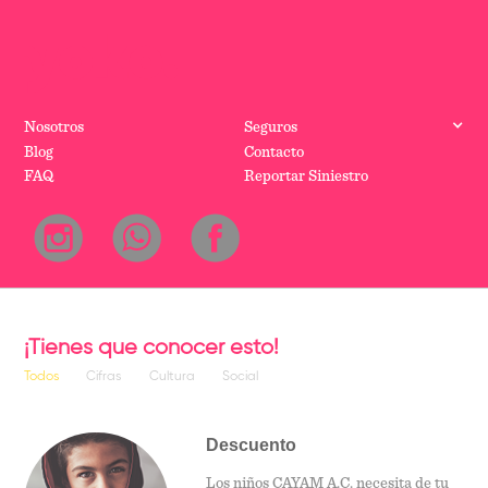
Nosotros
Seguros
Blog
Contacto
FAQ
Reportar Siniestro
¡Tienes que conocer esto!
Todos
Cifras
Cultura
Social
Descuento
Los niños CAYAM A.C. necesita de tu