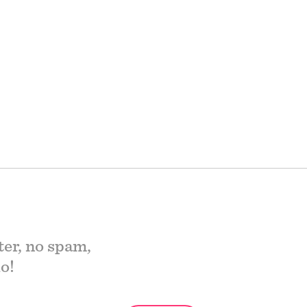
ter, no spam,
o!